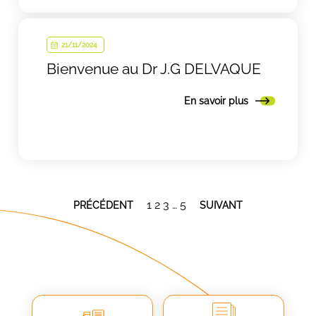
21/11/2024
Bienvenue au Dr J.G DELVAQUE
En savoir plus
Pagination
1
2
3
…
5
PRÉCÉDENT
SUIVANT
des
publications