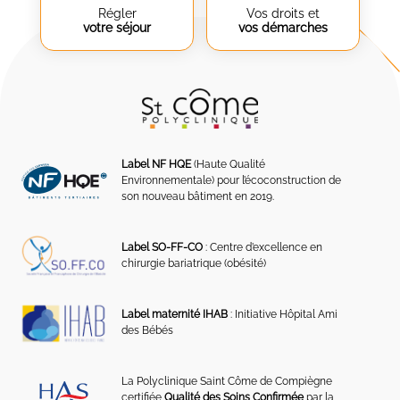
Régler
Vos droits et
votre séjour
vos démarches
Label NF HQE
(Haute Qualité
Environnementale) pour l’écoconstruction de
son nouveau bâtiment en 2019.
Label SO-FF-CO
: Centre d’excellence en
chirurgie bariatrique (obésité)
Label maternité IHAB
: Initiative Hôpital Ami
des Bébés
La Polyclinique Saint Côme de Compiègne
certifiée
Qualité des Soins Confirmée
par la