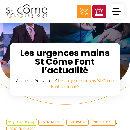
Panneau de gestion des cookies
Les urgences mains
St Côme Font
l’actualité
Accueil
/
Actualités
/
Les urgences mains St Côme
Font l’actualité
,
,
,
3 JANVIER 2025
EVÉNEMENTS
INTERVIEW
NON CLASSÉ
PRISE EN CHARGE