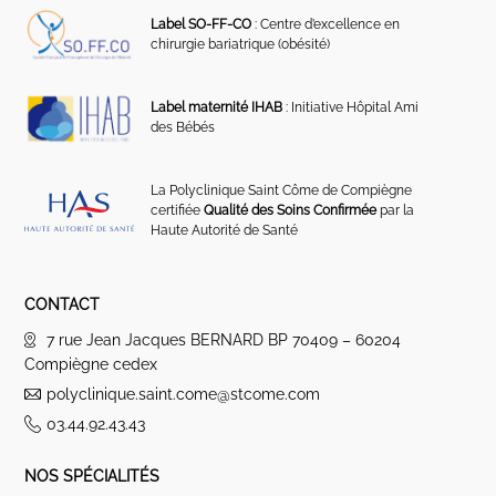
Label SO-FF-CO
: Centre d’excellence en
chirurgie bariatrique (obésité)
Label maternité IHAB
: Initiative Hôpital Ami
des Bébés
La Polyclinique Saint Côme de Compiègne
certifiée
Qualité des Soins Confirmée
par la
Haute Autorité de Santé
CONTACT
7 rue Jean Jacques BERNARD BP 70409 – 60204
Compiègne cedex
polyclinique.saint.come@stcome.com
03.44.92.43.43
NOS SPÉCIALITÉS