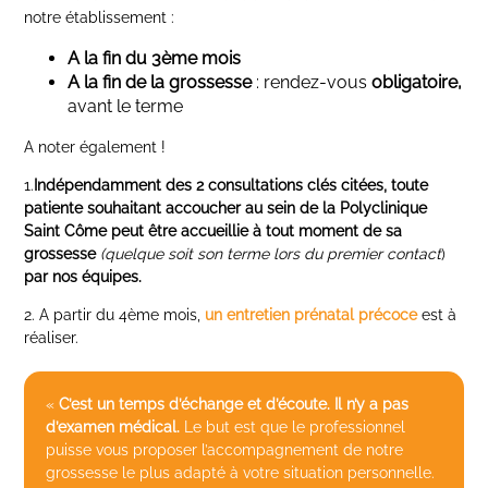
notre établissement :
A la fin du 3ème mois
A la fin de la grossesse
: rendez-vous
obligatoire,
avant le terme
A noter également !
1.
Indépendamment des 2 consultations clés citées, toute
patiente souhaitant accoucher au sein de la Polyclinique
Saint Côme peut être accueillie à tout moment de sa
grossesse
(quelque soit son terme lors du premier contact
)
par nos équipes.
2. A partir du 4ème mois,
un entretien prénatal précoce
est à
réaliser.
«
C’est un temps d’échange et d’écoute. Il n’y a pas
d’examen médical.
Le but est que le professionnel
puisse vous proposer l’accompagnement de notre
grossesse le plus adapté à votre situation personnelle.