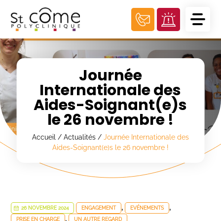
Panneau de gestion des cookies
Journée
Internationale des
Aides-Soignant(e)s
le 26 novembre !
Accueil
/
Actualités
/
Journée Internationale des
Aides-Soignant(e)s le 26 novembre !
,
,
26 NOVEMBRE 2024
ENGAGEMENT
EVÉNEMENTS
,
PRISE EN CHARGE
UN AUTRE REGARD