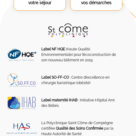
votre séjour
vos démarches
Label NF HQE
(Haute Qualité
Environnementale) pour l’écoconstruction de
son nouveau bâtiment en 2019.
Label SO-FF-CO
: Centre d’excellence en
chirurgie bariatrique (obésité)
Label maternité IHAB
: Initiative Hôpital Ami
des Bébés
La Polyclinique Saint Côme de Compiègne
certifiée
Qualité des Soins Confirmée
par la
Haute Autorité de Santé