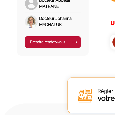
Docteur Abdeltif
MATRANE
Docteur Johanna
U
MYCHALUK
Prendre rendez-vous
Régler
votre