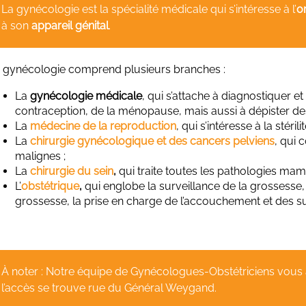
La gynécologie est la spécialité médicale qui s’intéresse à l’
o
à son
appareil génital
.
 gynécologie comprend plusieurs branches :
La
gynécologie médicale
, qui s’attache à diagnostiquer et
contraception, de la ménopause, mais aussi à dépister de
La
médecine de
la reproduction
, qui s’intéresse à la stérilit
La
chirurgie gynécologique et des cancers pelviens
, qui
malignes ;
La
chirurgie du sein
,
qui traite toutes les pathologies ma
L’
obstétrique
,
qui englobe la surveillance de la grossesse
grossesse, la prise en charge de l’accouchement et des s
À noter : Notre équipe de Gynécologues-Obstétriciens vous a
l’accès se trouve rue du Général Weygand.