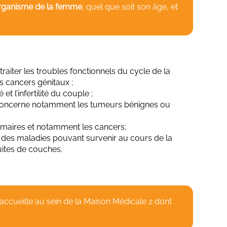
rganisme de la femme
, quel que soit son âge, et
 traiter les troubles fonctionnels du cycle de la
s cancers génitaux ;
é et l’infertilité du couple ;
 concerne notamment les tumeurs bénignes ou
mmaires et notamment les cancers;
, des maladies pouvant survenir au cours de la
uites de couches.
ccueille au sein de la Maison Médicale 2 dont