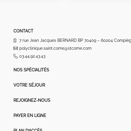
CONTACT
7 rue Jean Jacques BERNARD BP 70409 – 60204 Compiè
polyclinique.saint.come@stcome.com
03.44.92.43.43
NOS SPÉCIALITÉS
VOTRE SÉJOUR
REJOIGNEZ-NOUS
PAYER EN LIGNE
PLAN D’ACCÈS