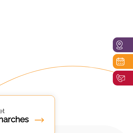
et
marches