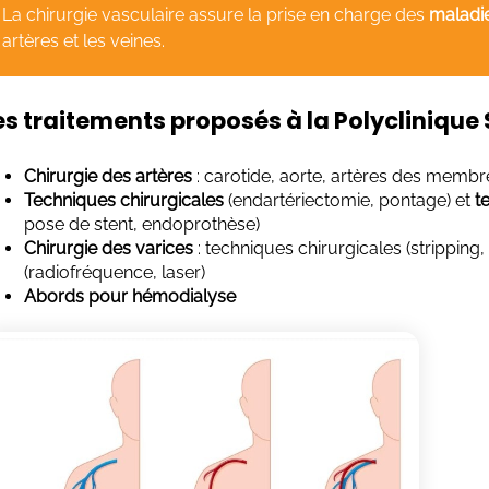
La chirurgie vasculaire assure la prise en charge des
maladie
artères et les veines.
es traitements proposés à la Polyclinique
Chirurgie des artères
: carotide, aorte, artères des membre
Techniques chirurgicales
(endartériectomie, pontage) et
t
pose de stent, endoprothèse)
Chirurgie des varices
: techniques chirurgicales (strippin
(radiofréquence, laser)
Abords pour hémodialyse