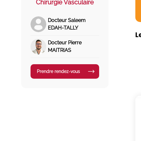
Chirurgie Vasculaire
Docteur Saleem
EDAH-TALLY
L
Docteur Pierre
MAITRIAS
Prendre rendez-vous