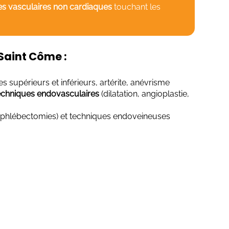
s vasculaires non cardiaques
touchant les
 Saint Côme :
s supérieurs et inférieurs, artérite, anévrisme
echniques endovasculaires
(dilatation, angioplastie,
g, phlébectomies) et techniques endoveineuses