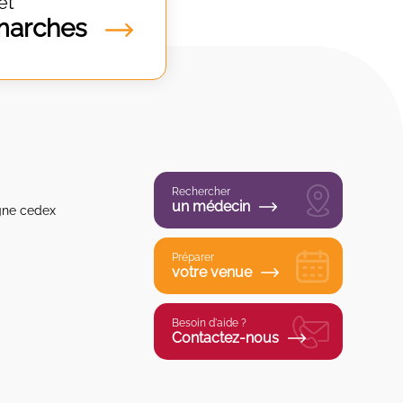
et
marches
Rechercher
un médecin
gne cedex
Préparer
votre venue
Besoin d'aide ?
Contactez-nous