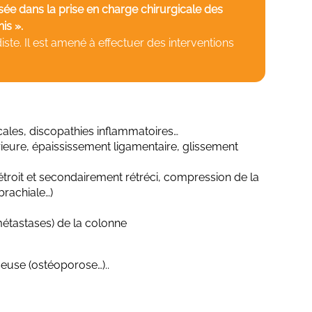
sée dans la prise en charge chirurgicale des
is ».
ste. Il est amené à effectuer des interventions
cales, discopathies inflammatoires…
érieure, épaississement ligamentaire, glissement
étroit et secondairement rétréci, compression de la
brachiale…)
métastases) de la colonne
sseuse (ostéoporose…)..