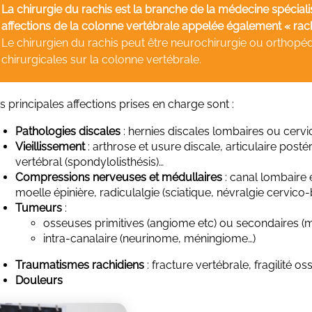
La chirurgie du rachis est la branche de la médecine spéciali
affections de la colonne vertébrale appelée également « rach
Le chirurgien du rachis peut être neurochirurgie ou orthopédi
chirurgicales sur la colonne vertébrale.
s principales affections prises en charge sont :
Pathologies discales
: hernies discales lombaires ou cervi
Vieillissement
: arthrose et usure discale, articulaire post
vertébral (spondylolisthésis)…
Compressions nerveuses et médullaires
: canal lombaire 
moelle épinière, radiculalgie (sciatique, névralgie cervico-
Tumeurs
:
osseuses primitives (angiome etc) ou secondaires (
intra-canalaire (neurinome, méningiome…)
Traumatismes rachidiens
: fracture vertébrale, fragilité o
Douleurs