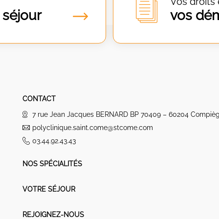
Vos droits 
 séjour
vos dé
CONTACT
7 rue Jean Jacques BERNARD BP 70409 – 60204 Compiè
polyclinique.saint.come@stcome.com
03.44.92.43.43
NOS SPÉCIALITÉS
VOTRE SÉJOUR
REJOIGNEZ-NOUS