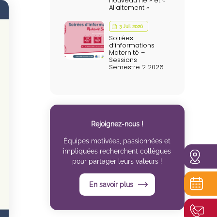
nouveau né » et «
Allaitement »
3 Juil 2026
Soirées
d’informations
Maternité –
Sessions
Semestre 2 2026
Rejoignez-nous !
Équipes motivées, passionnées et
impliquées recherchent collègues
pour partager leurs valeurs !
En savoir plus