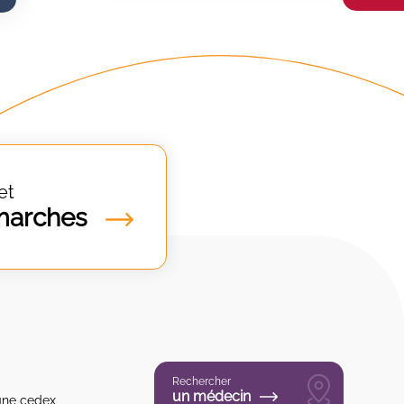
et
marches
Rechercher
un médecin
gne cedex