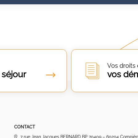
Vos droits 
 séjour
vos dé
CONTACT
7 rue Jean Jacques BERNARD BP 70409 – 60204 Compiè