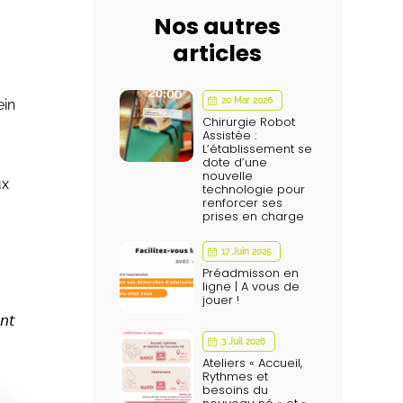
Nos autres
articles
20 Mar 2026
ein
Chirurgie Robot
Assistée :
L’établissement se
dote d’une
nouvelle
ux
technologie pour
renforcer ses
prises en charge
17 Juin 2025
Préadmisson en
ligne | A vous de
jouer !
𝘯𝘵
3 Juil 2026
Ateliers « Accueil,
Rythmes et
besoins du