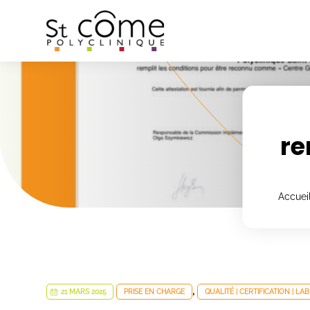
Panneau de gestion des cookies
re
Accuei
,
21 MARS 2025
PRISE EN CHARGE
QUALITÉ | CERTIFICATION | LA