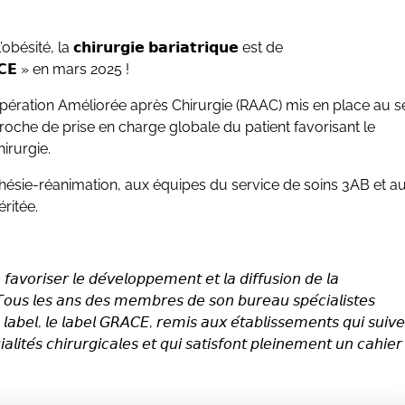
la 𝗰𝗵𝗶𝗿𝘂𝗿𝗴𝗶𝗲 𝗯𝗮𝗿𝗶𝗮𝘁𝗿𝗶𝗾𝘂𝗲 est de
𝗔𝗖𝗘 » en mars 2025 !
pération Améliorée après Chirurgie (RAAC) mis en place au s
roche de prise en charge globale du patient favorisant le
irurgie.
sthésie-réanimation, aux équipes du service de soins 3AB et a
ritée.
𝘷𝘰𝘳𝘪𝘴𝘦𝘳 𝘭𝘦 𝘥𝘦́𝘷𝘦𝘭𝘰𝘱𝘱𝘦𝘮𝘦𝘯𝘵 𝘦𝘵 𝘭𝘢 𝘥𝘪𝘧𝘧𝘶𝘴𝘪𝘰𝘯 𝘥𝘦 𝘭𝘢
). 𝘛𝘰𝘶𝘴 𝘭𝘦𝘴 𝘢𝘯𝘴 𝘥𝘦𝘴 𝘮𝘦𝘮𝘣𝘳𝘦𝘴 𝘥𝘦 𝘴𝘰𝘯 𝘣𝘶𝘳𝘦𝘢𝘶 𝘴𝘱𝘦́𝘤𝘪𝘢𝘭𝘪𝘴𝘵𝘦𝘴
𝘯 𝘭𝘢𝘣𝘦𝘭, 𝘭𝘦 𝘭𝘢𝘣𝘦𝘭 𝘎𝘙𝘈𝘊𝘌, 𝘳𝘦𝘮𝘪𝘴 𝘢𝘶𝘹 𝘦́𝘵𝘢𝘣𝘭𝘪𝘴𝘴𝘦𝘮𝘦𝘯𝘵𝘴 𝘲𝘶𝘪 𝘴𝘶𝘪𝘷𝘦
𝘵𝘦́𝘴 𝘤𝘩𝘪𝘳𝘶𝘳𝘨𝘪𝘤𝘢𝘭𝘦𝘴 𝘦𝘵 𝘲𝘶𝘪 𝘴𝘢𝘵𝘪𝘴𝘧𝘰𝘯𝘵 𝘱𝘭𝘦𝘪𝘯𝘦𝘮𝘦𝘯𝘵 𝘶𝘯 𝘤𝘢𝘩𝘪𝘦𝘳