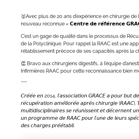
🥇Avec plus de 20 ans d’expérience en chirurgie de l’obésité, 
nouveau reconnue « 𝗖𝗲𝗻𝘁𝗿𝗲 𝗱𝗲 𝗿𝗲́𝗳𝗲́𝗿𝗲𝗻𝗰𝗲 𝗚
C’est un gage de qualité dans le processus de Récu
de la Polyclinique. Pour rappel la RAAC est une app
rétablissement précoce de ses capacités après la ch
👏 Bravo aux chirurgiens digestifs, à l’équipe d’ane
Infirmières RAAC pour cette reconnaissance bien mé
****
𝘊𝘳𝘦́𝘦́𝘦 𝘦𝘯 2014, 𝘭’𝘢𝘴𝘴𝘰𝘤𝘪𝘢𝘵𝘪𝘰𝘯 𝘎𝘙𝘈𝘊𝘌 𝘢 𝘱𝘰𝘶𝘳 𝘣𝘶𝘵 𝘥𝘦 𝘧
𝘳𝘦́𝘤𝘶𝘱𝘦́𝘳𝘢𝘵𝘪𝘰𝘯 𝘢𝘮𝘦́𝘭𝘪𝘰𝘳𝘦́𝘦 𝘢𝘱𝘳𝘦̀𝘴 𝘤𝘩𝘪𝘳𝘶𝘳𝘨𝘪𝘦 (𝘙𝘈𝘈𝘊
𝘮𝘶𝘭𝘵𝘪𝘥𝘪𝘴𝘤𝘪𝘱𝘭𝘪𝘯𝘢𝘪𝘳𝘦𝘴 𝘴𝘦 𝘳𝘦́𝘶𝘯𝘪𝘴𝘴𝘦𝘯𝘵 𝘦𝘵 𝘥𝘦́𝘤𝘦𝘳𝘯𝘦𝘯𝘵 
𝘶𝘯 𝘱𝘳𝘰𝘨𝘳𝘢𝘮𝘮𝘦 𝘥𝘦 𝘙𝘈𝘈𝘊 𝘱𝘰𝘶𝘳 𝘭’𝘶𝘯𝘦 𝘥𝘦 𝘭𝘦𝘶𝘳𝘴 𝘴𝘱𝘦́𝘤𝘪𝘢𝘭
𝘥𝘦𝘴 𝘤𝘩𝘢𝘳𝘨𝘦𝘴 𝘱𝘳𝘦́𝘦́𝘵𝘢𝘣𝘭𝘪.