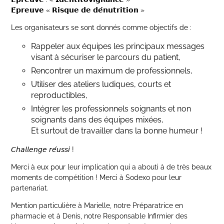
𝗘́𝗽𝗿𝗲𝘂𝘃𝗲 « 𝗥𝗶𝘀𝗾𝘂𝗲 𝗱𝗲 𝗱𝗲́𝗻𝘂𝘁𝗿𝗶𝘁𝗶𝗼𝗻 »
Les organisateurs se sont donnés comme objectifs de :
Rappeler aux équipes les principaux messages
visant à sécuriser le parcours du patient,
Rencontrer un maximum de professionnels,
Utiliser des ateliers ludiques, courts et
reproductibles,
Intégrer les professionnels soignants et non
soignants dans des équipes mixées,
Et surtout de travailler dans la bonne humeur !
𝘊𝘩𝘢𝘭𝘭𝘦𝘯𝘨𝘦 𝘳𝘦́𝘶𝘴𝘴𝘪 !
Merci à eux pour leur implication qui a abouti à de très beaux
moments de compétition ! Merci à Sodexo pour leur
partenariat.
Mention particulière à Marielle, notre Préparatrice en
pharmacie et à Denis, notre Responsable Infirmier des