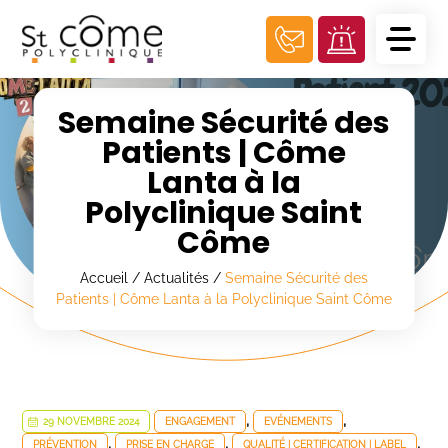
Panneau de gestion des cookies
Semaine Sécurité des
Patients | Côme
Lanta à la
Polyclinique Saint
Côme
Accueil
/
Actualités
/
Semaine Sécurité des
Patients | Côme Lanta à la Polyclinique Saint Côme
,
,
29 NOVEMBRE 2024
ENGAGEMENT
EVÉNEMENTS
,
,
,
PRÉVENTION
PRISE EN CHARGE
QUALITÉ | CERTIFICATION | LABEL