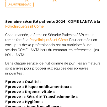
UN AUTRE REGARD
𝗦𝗲𝗺𝗮𝗶𝗻𝗲 𝘀𝗲́𝗰𝘂𝗿𝗶𝘁𝗲́ 𝗽𝗮𝘁𝗶𝗲𝗻𝘁𝘀 𝟮𝟬𝟮𝟰 | 𝗖𝗢𝗠𝗘 𝗟𝗔𝗡𝗧𝗔 𝗮̀ 𝗹𝗮
Polyclinique Saint Côme
!
Chaque année, la Semaine Sécurité Patients (SSP) est un
temps fort à la
Polyclinique Saint Côme
. Pour cette édition
2024, plus de170 professionnels ont pu participer à une
session COME LANTA hors du commun (en référence au jeu
KOH-LANTA).
Dans chaque service, de nuit comme de jour , les animateurs
sont arrivés pour proposer aux équipes des épreuves
innovantes :
𝗘́𝗽𝗿𝗲𝘂𝘃𝗲 « 𝗤𝘂𝗮𝗹𝗶𝘁𝗲́ »
𝗘́𝗽𝗿𝗲𝘂𝘃𝗲 « 𝗥𝗶𝘀𝗾𝘂𝗲 𝗺𝗲́𝗱𝗶𝗰𝗮𝗺𝗲𝗻𝘁𝗲𝘂𝘅 »
𝗘́𝗽𝗿𝗲𝘂𝘃𝗲 « 𝗨𝗿𝗴𝗲𝗻𝗰𝗲 𝘃𝗶𝘁𝗮𝗹𝗲 »
𝗘́𝗽𝗿𝗲𝘂𝘃𝗲 : « 𝗦𝗲́𝗰𝘂𝗿𝗶𝘁𝗲́ 𝗧𝗿𝗮𝗻𝘀𝗳𝘂𝘀𝗶𝗼𝗻𝗻𝗲𝗹𝗹𝗲 »
𝗘́𝗽𝗿𝗲𝘂𝘃𝗲 « 𝗛𝘆𝗴𝗶𝗲̀𝗻𝗲 »
𝗘́𝗽𝗿𝗲𝘂𝘃𝗲 : « 𝗜𝗱𝗲𝗻𝘁𝗶𝘁𝗼𝘃𝗶𝗴𝗶𝗹𝗮𝗻𝗰𝗲 »