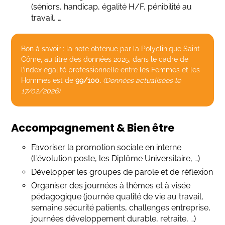
(séniors, handicap, égalité H/F, pénibilité au
travail, …
Bon à savoir : la note obtenue par la Polyclinique Saint
Côme, au titre des données 2025, dans le cadre de
l’index égalité professionnelle entre les Femmes et les
Hommes est de
99/100.
(Données actualisées le
17/02/2026)
Accompagnement & Bien être
Favoriser la promotion sociale en interne
(L’évolution poste, les Diplôme Universitaire, …)
Développer les groupes de parole et de réflexion
Organiser des journées à thèmes et à visée
pédagogique (journée qualité de vie au travail,
semaine sécurité patients, challenges entreprise,
journées développement durable, retraite, …)