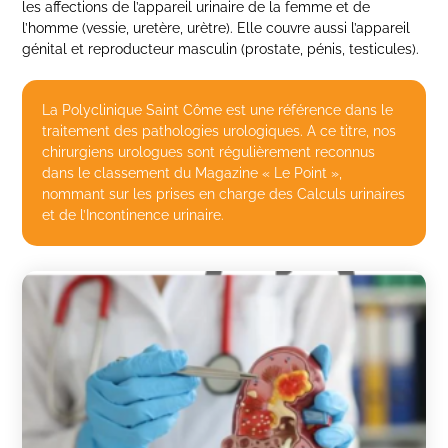
les affections de l’appareil urinaire de la femme et de
l’homme (vessie, uretère, urètre). Elle couvre aussi l’appareil
génital et reproducteur masculin (prostate, pénis, testicules).
La Polyclinique Saint Côme est une référence dans le
traitement des pathologies urologiques. A ce titre, nos
chirurgiens urologues sont régulièrement reconnus
dans le classement du Magazine « Le Point »,
nommant sur les prises en charge des Calculs urinaires
et de l’Incontinence urinaire.