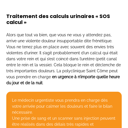
Traitement des calculs urinaires « SOS
calcul »
Alors que tout va bien, que vous ne vous y attendez pas,
arrive une violente douleur insupportable dite frénétique.
Vous ne tenez plus en place avec souvent des envies très
violentes d’uriner. Il s’agit probablement d’un calcul qui était
dans votre rein et qui s’est coincé dans l’uretère (petit canal
entre le rein et la vessie). Cela bloque le rein et déclenche de
très importantes douleurs. La polyclinique Saint Côme peut
vous prendre en charge
en urgence à n’importe quelle heure
du jour et de la nuit
.
Le médecin urgentiste vous prendra en charge dès
votre arrivée pour calmer les douleurs et faire le bilan
nécessaire.
Une prise de sang et un scanner sans injection peuvent
être réalisés dans des délais très rapides et