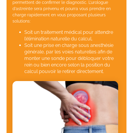
permettent de confirmer le diagnostic. L’urologue
d’astreinte sera prévenu et pourra vous prendre en
charge rapidement en vous proposant plusieurs
solutions:
Soit un traitement médical pour attendre
l’élimination naturelle du calcul,
Soit une prise en charge sous anesthésie
générale, par les voies naturelles afin de
monter une sonde pour débloquer votre
rein ou bien encore selon la position du
calcul pouvoir le retirer directement.