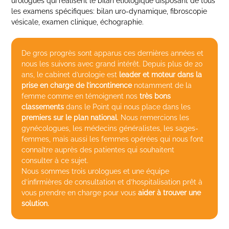
urologues qui réalisent le bilan étiologique disposant de tous
les examens spécifiques: bilan uro-dynamique, fibroscopie
vésicale, examen clinique, échographie.
De gros progrès sont apparus ces dernières années et
nous les suivons avec grand intérêt. Depuis plus de 20
ans, le cabinet d’urologie est
leader et moteur dans la
prise en charge de l’incontinence
notamment de la
femme comme en témoignent nos
très bons
classements
dans le Point qui nous place dans les
premiers sur le plan national
. Nous remercions les
gynécologues, les médecins généralistes, les sages-
femmes, mais aussi les femmes opérées qui nous font
connaître auprès des patientes qui souhaitent
consulter à ce sujet.
Nous sommes trois urologues et une équipe
d’infirmières de consultation et d’hospitalisation prêt à
vous prendre en charge pour vous
aider à trouver une
solution.