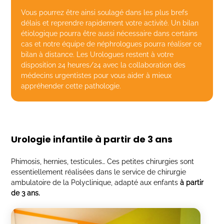
Vous pourrez être ainsi soulagé dans les plus brefs
délais et reprendre rapidement votre activité. Un bilan
étiologique pourra être aussi nécessaire dans certains
cas et notre équipe de néphrologues pourra réaliser ce
bilan à distance. Les Urologues restent à votre
disposition 24 heures/24 avec la collaboration des
médecins urgentistes pour vous aider à mieux
appréhender cette pathologie.
Urologie infantile à partir de 3 ans
Phimosis, hernies, testicules… Ces petites chirurgies sont
essentiellement réalisées dans le service de chirurgie
ambulatoire de la Polyclinique, adapté aux enfants
à partir
de 3 ans.