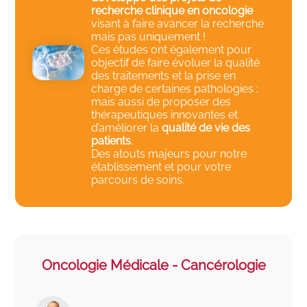
recherche clinique en oncologie
visant à faire avancer la recherche
mais pas uniquement !
Ces études ont également pour
objectif de faire évoluer la qualité
des traitements et la prise en
charge de certaines pathologies ;
mais aussi de proposer des
thérapeutiques innovantes et
d’améliorer la
qualité de vie des
patients
.
Des atouts majeurs pour notre
établissement et pour votre
parcours de soins.
Oncologie Médicale - Cancérologie