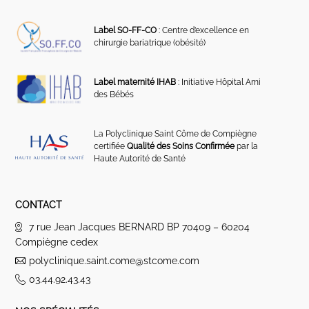
Label SO-FF-CO
: Centre d’excellence en
chirurgie bariatrique (obésité)
Label maternité IHAB
: Initiative Hôpital Ami
des Bébés
La Polyclinique Saint Côme de Compiègne
certifiée
Qualité des Soins Confirmée
par la
Haute Autorité de Santé
CONTACT
7 rue Jean Jacques BERNARD BP 70409 – 60204
Compiègne cedex
polyclinique.saint.come@stcome.com
03.44.92.43.43