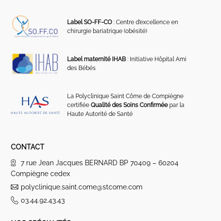
Label SO-FF-CO
: Centre d’excellence en
chirurgie bariatrique (obésité)
Label maternité IHAB
: Initiative Hôpital Ami
des Bébés
La Polyclinique Saint Côme de Compiègne
certifiée
Qualité des Soins Confirmée
par la
Haute Autorité de Santé
CONTACT
7 rue Jean Jacques BERNARD BP 70409 – 60204
Compiègne cedex
polyclinique.saint.come@stcome.com
03.44.92.43.43