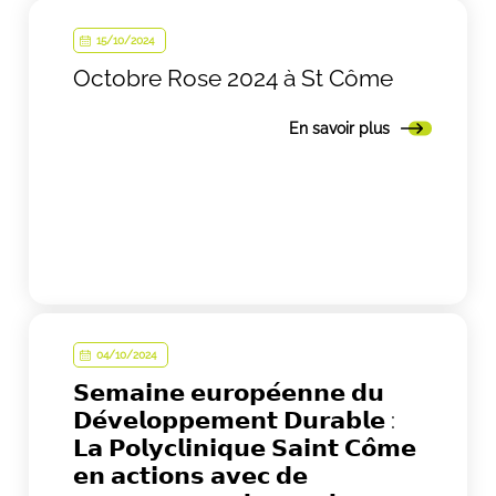
15/10/2024
Octobre Rose 2024 à St Côme
En savoir plus
04/10/2024
𝗦𝗲𝗺𝗮𝗶𝗻𝗲 𝗲𝘂𝗿𝗼𝗽𝗲́𝗲𝗻𝗻𝗲 𝗱𝘂
𝗗𝗲́𝘃𝗲𝗹𝗼𝗽𝗽𝗲𝗺𝗲𝗻𝘁 𝗗𝘂𝗿𝗮𝗯𝗹𝗲 :
𝗟𝗮 𝗣𝗼𝗹𝘆𝗰𝗹𝗶𝗻𝗶𝗾𝘂𝗲 𝗦𝗮𝗶𝗻𝘁 𝗖𝗼̂𝗺𝗲
𝗲𝗻 𝗮𝗰𝘁𝗶𝗼𝗻𝘀 𝗮𝘃𝗲𝗰 𝗱𝗲