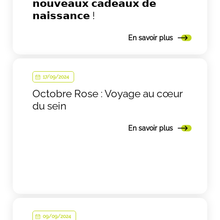
𝗻𝗼𝘂𝘃𝗲𝗮𝘂𝘅 𝗰𝗮𝗱𝗲𝗮𝘂𝘅 𝗱𝗲
𝗻𝗮𝗶𝘀𝘀𝗮𝗻𝗰𝗲 !
En savoir plus
17/09/2024
Octobre Rose : Voyage au cœur
du sein
En savoir plus
09/09/2024