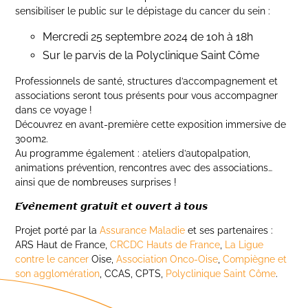
sensibiliser le public sur le dépistage du cancer du sein :
Mercredi 25 septembre 2024 de 10h à 18h
Sur le parvis de la Polyclinique Saint Côme
Professionnels de santé, structures d’accompagnement et
associations seront tous présents pour vous accompagner
dans ce voyage !
Découvrez en avant-première cette exposition immersive de
300m2.
Au programme également : ateliers d’autopalpation,
animations prévention, rencontres avec des associations…
ainsi que de nombreuses surprises !
𝙀́𝙫𝙚̀𝙣𝙚𝙢𝙚𝙣𝙩 𝙜𝙧𝙖𝙩𝙪𝙞𝙩 𝙚𝙩 𝙤𝙪𝙫𝙚𝙧𝙩 𝙖̀ 𝙩𝙤𝙪𝙨
Projet porté par la
Assurance Maladie
et ses partenaires :
ARS Haut de France,
CRCDC Hauts de France
,
La Ligue
contre le cancer
Oise,
Association Onco-Oise
,
Compiègne et
son agglomération
, CCAS, CPTS,
Polyclinique Saint Côme
.