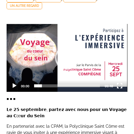
UN AUTRE REGARD
Lecteur
vidéo
00:00
00:48
◾ ◾ ◾
𝗟𝗲 𝟮𝟱 𝘀𝗲𝗽𝘁𝗲𝗺𝗯𝗿𝗲, 𝗽𝗮𝗿𝘁𝗲𝘇 𝗮𝘃𝗲𝗰 𝗻𝗼𝘂𝘀 𝗽𝗼𝘂𝗿 𝘂𝗻 𝗩𝗼𝘆𝗮𝗴𝗲
𝗮𝘂 𝗖œ𝘂𝗿 𝗱𝘂 𝗦𝗲𝗶𝗻
En partenariat avec la CPAM, la Polyclinique Saint Côme est
ravie de vous inviter à une expérience immersive visant à