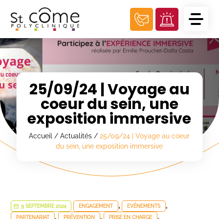
Panneau de gestion des cookies
25/09/24 | Voyage au
coeur du sein, une
exposition immersive
Accueil
/
Actualités
/
25/09/24 | Voyage au coeur
du sein, une exposition immersive
,
,
9 SEPTEMBRE 2024
ENGAGEMENT
EVÉNEMENTS
,
,
,
PARTENARIAT
PRÉVENTION
PRISE EN CHARGE