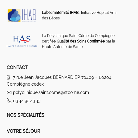
Label maternité IHAB
: Initiative Hôpital Ami
des Bébés
La Polyclinique Saint Côme de Compiègne
certifiée
Qualité des Soins Confirmée
par la
Haute Autorité de Santé
CONTACT
7 rue Jean Jacques BERNARD BP 70409 – 60204
Compiègne cedex
polyclinique.saint.come@stcome.com
03.44.92.43.43
NOS SPÉCIALITÉS
VOTRE SÉJOUR