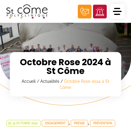
Panneau de gestion des cookies
Octobre Rose 2024 à
St Côme
Accueil
/
Actualités
/
Octobre Rose 2024 à St
Côme
,
,
15 OCTOBRE 2024
ENGAGEMENT
PRESSE
PRÉVENTION