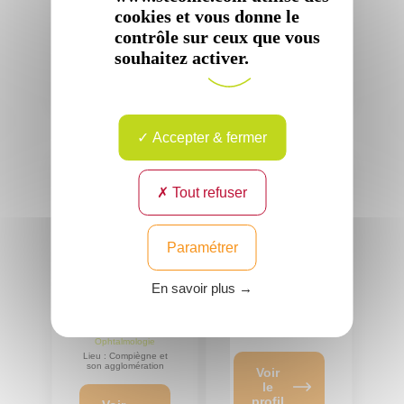
cookies et vous donne le
contrôle sur ceux que vous
Voir
Voir
le
le
souhaitez activer.
profil
profil
Accepter & fermer
Tout refuser
Docteur
Docteur
Paramétrer
Jean
Philippe
Michel
RAPP
En savoir plus →
MEUNIER
Spécialité :
Ophtalmologie
Spécialité :
Lieu :
Ophtalmologie
Lieu : Compiègne et
son agglomération
Voir
le
profil