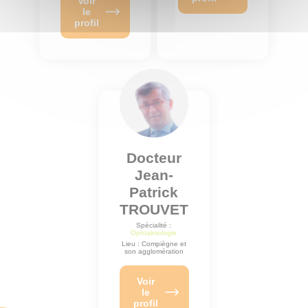
Voir
le
profil
Docteur
Jean-
Patrick
TROUVET
Spécialité :
Ophtalmologie
Lieu : Compiègne et
son agglomération
Voir
le
profil