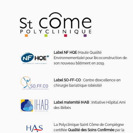
Label NF HQE
(Haute Qualité
Environnementale) pour l’écoconstruction de
son nouveau bâtiment en 2019.
Label SO-FF-CO
: Centre d’excellence en
chirurgie bariatrique (obésité)
Label maternité IHAB
: Initiative Hôpital Ami
des Bébés
La Polyclinique Saint Côme de Compiègne
certifiée
Qualité des Soins Confirmée
par la