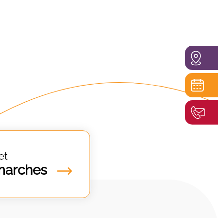
et
marches