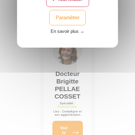
Voir
Voir
le
le
profil
profil
Paramétrer
En savoir plus →
Docteur
Brigitte
PELLAE
COSSET
Spécialité :
Radiothérapie
Lieu : Compiègne et
son agglomération
Voir
le