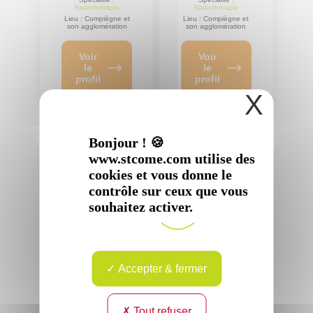
Radiothérapie
Radiothérapie
Lieu : Compiègne et
Lieu : Compiègne et
son agglomération
son agglomération
Voir
Voir
le
le
profil
profil
X
Bonjour ! 🍪
www.stcome.com utilise des
cookies et vous donne le
contrôle sur ceux que vous
souhaitez activer.
Docteur
Docteur
Guillaume
Daniel
DUPIC
GAY
Accepter & fermer
Spécialité :
Spécialité :
Radiothérapie
Radiothérapie
Lieu : Compiègne et
Lieu : Compiègne et
son agglomération
son agglomération
Tout refuser