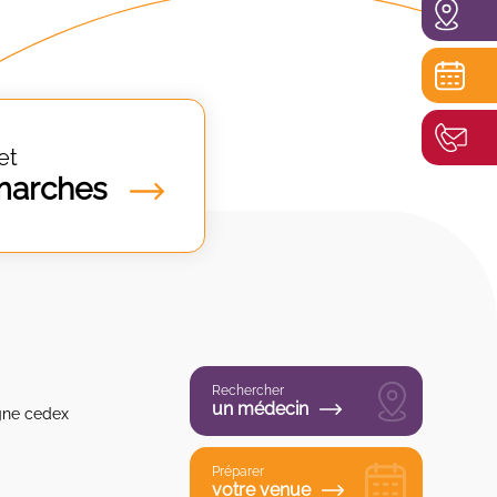
et
marches
Rechercher
un médecin
gne cedex
Préparer
votre venue