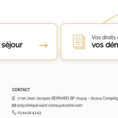
Vos droits 
 séjour
vos dé
CONTACT
7 rue Jean Jacques BERNARD BP 70409 – 60204 Compiè
polyclinique.saint.come@stcome.com
03.44.92.43.43