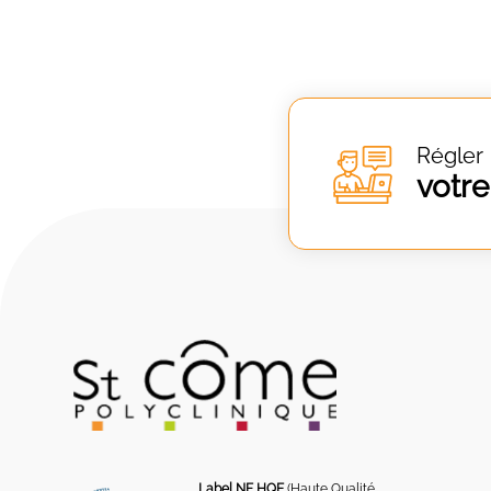
Régler
votre
Label NF HQE
(Haute Qualité