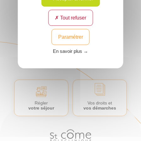
HAJJAR
Spécialité :
Pédiatrie
Lieu : Compiègne et
son agglomération
Tout refuser
Voir
le
Paramétrer
profil
En savoir plus →
Régler
Vos droits et
votre séjour
vos démarches