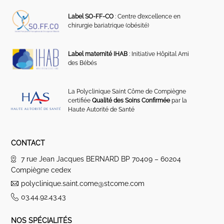
Label SO-FF-CO
: Centre d’excellence en
chirurgie bariatrique (obésité)
Label maternité IHAB
: Initiative Hôpital Ami
des Bébés
La Polyclinique Saint Côme de Compiègne
certifiée
Qualité des Soins Confirmée
par la
Haute Autorité de Santé
CONTACT
7 rue Jean Jacques BERNARD BP 70409 – 60204
Compiègne cedex
polyclinique.saint.come@stcome.com
03.44.92.43.43
NOS SPÉCIALITÉS