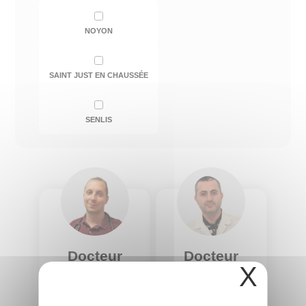
NOYON
SAINT JUST EN CHAUSSÉE
SENLIS
Docteur
Docteur
X
Kais
Baihas
ALDABBAGH
DIB
Spécialité :
Spécialité :