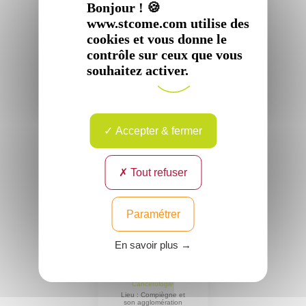
Bonjour ! 🍪
Oncologie Médicale -
Oncologie Médicale -
Cancérologie
Cancérologie
www.stcome.com utilise des
Lieu : Compiègne et
Lieu : Compiègne et
son agglomération
son agglomération
cookies et vous donne le
contrôle sur ceux que vous
Voir
Voir
souhaitez activer.
le
le
profil
profil
Accepter & fermer
Tout refuser
Paramétrer
Docteur
Maximilien
En savoir plus →
HERAN
Spécialité :
Oncologie Médicale -
Cancérologie
Lieu : Compiègne et
son agglomération