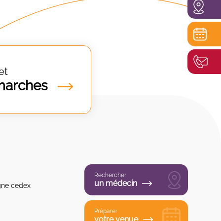
et
marches
Rechercher
un médecin
gne cedex
Préparer
votre venue