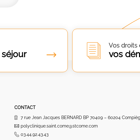
Vos droits 
 séjour
vos dé
CONTACT
7 rue Jean Jacques BERNARD BP 70409 – 60204 Compiè
polyclinique.saint.come@stcome.com
03.44.92.43.43