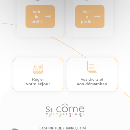
Voir
Voir
le
le
profil
profil
Régler
Vos droits et
votre séjour
vos démarches
Label NF HQE
(Haute Qualité