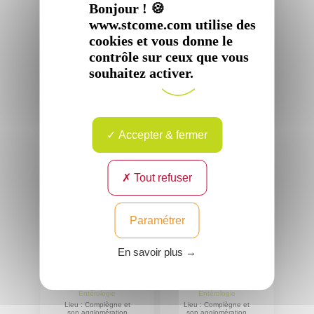
DUCHMANN
Bonjour ! 🍪
Entérologie
Spécialité :
Gastro-
Lieu : Compiègne et
www.stcome.com utilise des
Entérologie
son agglomération
Lieu : Compiègne et
cookies et vous donne le
son agglomération
contrôle sur ceux que vous
Voir
le
souhaitez activer.
Voir
profil
le
profil
Accepter & fermer
Tout refuser
Paramétrer
Docteur
Docteur
Bruno
Virginie
En savoir plus →
LAPEYRE
SEBBAGH
Spécialité :
Gastro-
Spécialité :
Gastro-
Entérologie
Entérologie
Lieu : Compiègne et
Lieu : Compiègne et
son agglomération
son agglomération