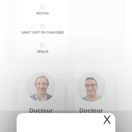
NOYON
SAINT JUST EN CHAUSSÉE
SENLIS
Docteur
Docteur
X
Quentin
Jean-
DELVALLEZ
Christophe
Spécialité :
Gastro-