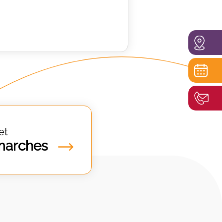
et
marches