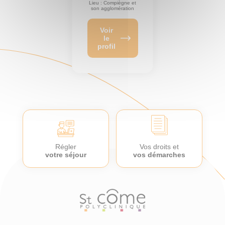
Lieu : Compiègne et
son agglomération
Voir
le
profil
Régler
Vos droits et
votre séjour
vos démarches