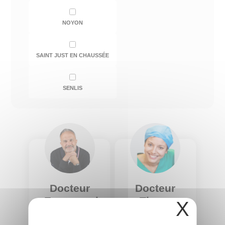
NOYON
SAINT JUST EN CHAUSSÉE
SENLIS
Docteur
Docteur
Emmanuel
Thevy
X
ATTAL
HOR
Spécialité :
Chirurgie
Spécialité :
Chirurgie