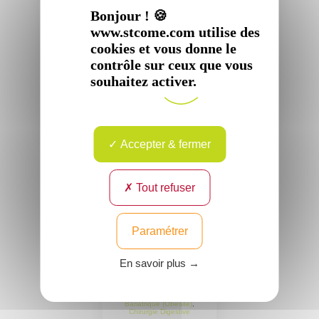
Bariatrique (Obésité)
,
Digestive
Bonjour ! 🍪
Chirurgie Digestive
Lieu : Compiègne et
Lieu : Compiègne et
son agglomération,
www.stcome.com utilise des
son agglomération,
Senlis
Crépy-en-Valois,
cookies et vous donne le
Senlis
contrôle sur ceux que vous
Voir
le
souhaitez activer.
Voir
profil
le
profil
Accepter & fermer
Tout refuser
Paramétrer
Docteur
Cédric
En savoir plus →
RAU
Spécialité :
Chirurgie
Bariatrique (Obésité)
,
Chirurgie Digestive