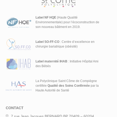
Label NF HQE
(Haute Qualité
Environnementale) pour l’écoconstruction de
son nouveau bâtiment en 2019.
Label SO-FF-CO
: Centre d’excellence en
chirurgie bariatrique (obésité)
Label maternité IHAB
: Initiative Hôpital Ami
des Bébés
La Polyclinique Saint Côme de Compiègne
certifiée
Qualité des Soins Confirmée
par la
Haute Autorité de Santé
CONTACT
7 rue Jean Jacques BERNARD BP 70409 – 60204