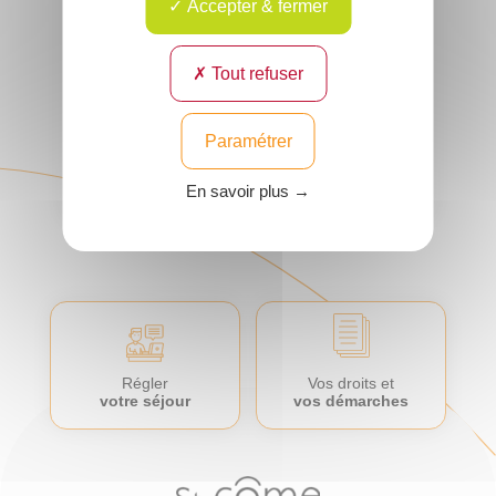
Accepter & fermer
Bariatrique (Obésité)
,
Bariatrique (Obésité)
,
Chirurgie Digestive
Chirurgie Digestive
Lieu : Compiègne et
Lieu : Compiègne et
son agglomération,
son agglomération
Crépy-en-Valois,
Tout refuser
Senlis
Voir
le
Voir
profil
Paramétrer
le
profil
En savoir plus →
Régler
Vos droits et
votre séjour
vos démarches