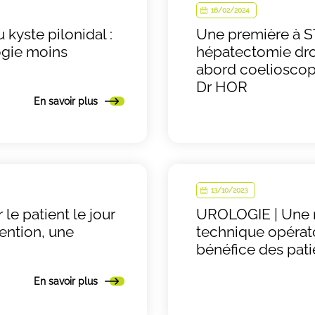
16/02/2024
 kyste pilonidal :
Une première à S
ogie moins
hépatectomie dro
abord coelioscop
Dr HOR
En savoir plus
13/10/2023
 le patient le jour
UROLOGIE | Une 
ention, une
technique opérat
bénéfice des pati
En savoir plus