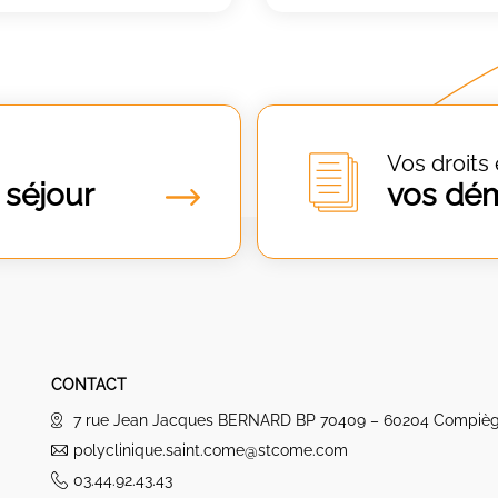
Vos droits 
 séjour
vos dé
CONTACT
7 rue Jean Jacques BERNARD BP 70409 – 60204 Compiè
polyclinique.saint.come@stcome.com
03.44.92.43.43