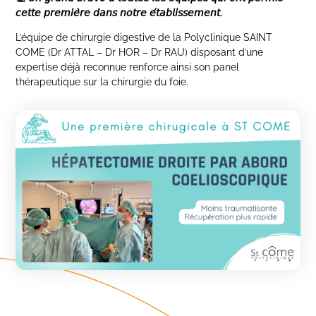
𝘤𝘦𝘵𝘵𝘦
𝘱𝘳𝘦𝘮𝘪𝘦
𝘳𝘦
𝘥𝘢𝘯𝘴
𝘯𝘰𝘵𝘳𝘦
𝘦
𝘵𝘢𝘣𝘭𝘪𝘴𝘴𝘦𝘮𝘦𝘯𝘵
.
L’équipe de chirurgie digestive de la Polyclinique SAINT
COME (Dr ATTAL – Dr HOR – Dr RAU) disposant d’une
expertise déjà reconnue renforce ainsi son panel
thérapeutique sur la chirurgie du foie.