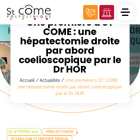
Panneau de gestion des cookies
Une première à ST
COME : une
hépatectomie droite
par abord
coelioscopique par le
Dr HOR
Accueil
/
Actualités
/
Une première à ST COME :
une hépatectomie droite par abord coelioscopique
par le Dr HOR
,
16 FÉVRIER 2024
PRISE EN CHARGE
TECHNOLOGIE ET DISPOSITIF MÉDICAL