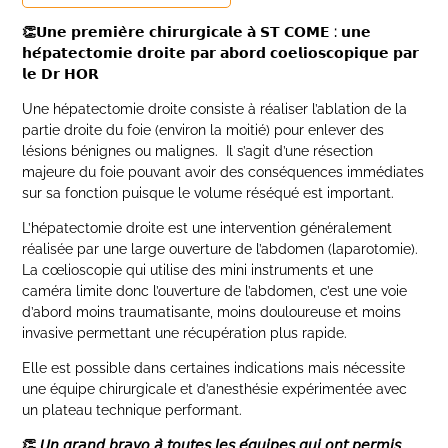
👏
𝗨𝗻𝗲
𝗽𝗿𝗲𝗺𝗶𝗲
𝗿𝗲
𝗰𝗵𝗶𝗿𝘂𝗿𝗴𝗶𝗰𝗮𝗹𝗲
𝗮
̀
𝗦𝗧
𝗖𝗢𝗠𝗘
:
𝘂𝗻𝗲
𝗵𝗲
𝗽𝗮𝘁𝗲𝗰𝘁𝗼𝗺𝗶𝗲
𝗱𝗿𝗼𝗶𝘁𝗲
𝗽𝗮𝗿
𝗮𝗯𝗼𝗿𝗱
𝗰𝗼𝗲𝗹𝗶𝗼𝘀𝗰𝗼𝗽𝗶𝗾𝘂𝗲
𝗽𝗮𝗿
𝗹𝗲
𝗗𝗿
𝗛𝗢𝗥
Une hépatectomie droite consiste à réaliser l’ablation de la
partie droite du foie (environ la moitié) pour enlever des
lésions bénignes ou malignes. Il s’agit d’une résection
majeure du foie pouvant avoir des conséquences immédiates
sur sa fonction puisque le volume réséqué est important.
L’hépatectomie droite est une intervention généralement
réalisée par une large ouverture de l’abdomen (laparotomie).
La cœlioscopie qui utilise des mini instruments et une
caméra limite donc l’ouverture de l’abdomen, c’est une voie
d’abord moins traumatisante, moins douloureuse et moins
invasive permettant une récupération plus rapide.
Elle est possible dans certaines indications mais nécessite
une équipe chirurgicale et d’anesthésie expérimentée avec
un plateau technique performant.
👏
𝘜𝘯
𝘨𝘳𝘢𝘯𝘥
𝘣𝘳𝘢𝘷𝘰
𝘢
̀
𝘵𝘰𝘶𝘵𝘦𝘴
𝘭𝘦𝘴
𝘦
𝘲𝘶𝘪𝘱𝘦𝘴
𝘲𝘶𝘪
𝘰𝘯𝘵
𝘱𝘦𝘳𝘮𝘪𝘴