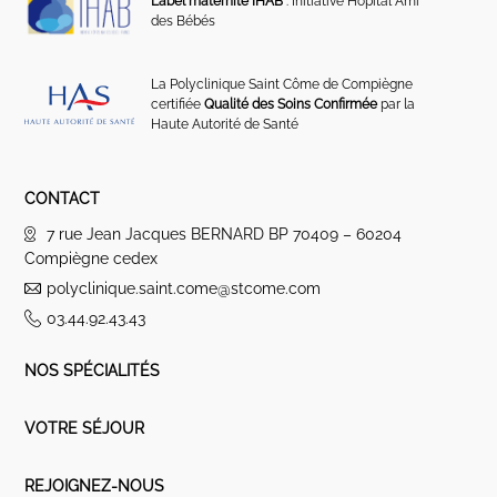
Label maternité IHAB
: Initiative Hôpital Ami
des Bébés
La Polyclinique Saint Côme de Compiègne
certifiée
Qualité des Soins Confirmée
par la
Haute Autorité de Santé
CONTACT
7 rue Jean Jacques BERNARD BP 70409 – 60204
Compiègne cedex
polyclinique.saint.come@stcome.com
03.44.92.43.43
NOS SPÉCIALITÉS
VOTRE SÉJOUR
REJOIGNEZ-NOUS