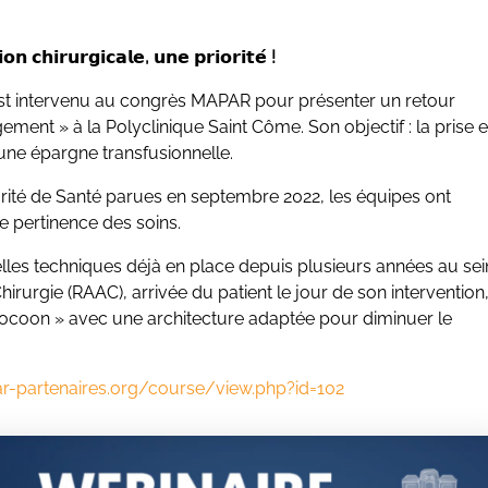
𝗶𝗼𝗻
𝗰𝗵𝗶𝗿𝘂𝗿𝗴𝗶𝗰𝗮𝗹𝗲
,
𝘂𝗻𝗲
𝗽𝗿𝗶𝗼𝗿𝗶𝘁𝗲
́ !
est intervenu au congrès MAPAR pour présenter un retour
ment » à la Polyclinique Saint Côme. Son objectif : la prise 
’une épargne transfusionnelle.
rité de Santé parues en septembre 2022, les équipes ont
e pertinence des soins.
es techniques déjà en place depuis plusieurs années au sei
irurgie (RAAC), arrivée du patient le jour de son intervention
ocoon » avec une architecture adaptée pour diminuer le
r-partenaires.org/course/view.php?id=102