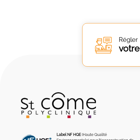
Régler
votre
Label NF HQE
(Haute Qualité