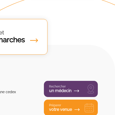
et
marches
Rechercher
un médecin
gne cedex
Préparer
votre venue