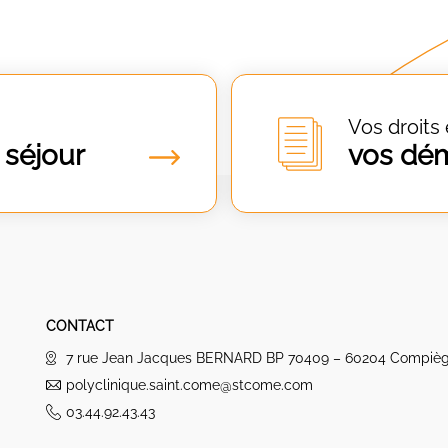
Vos droits 
 séjour
vos dé
CONTACT
7 rue Jean Jacques BERNARD BP 70409 – 60204 Compiè
polyclinique.saint.come@stcome.com
03.44.92.43.43