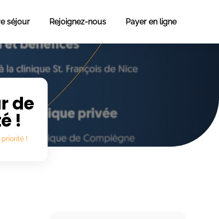
re séjour
Rejoignez-nous
Payer en ligne
ur de
é !
priorité !