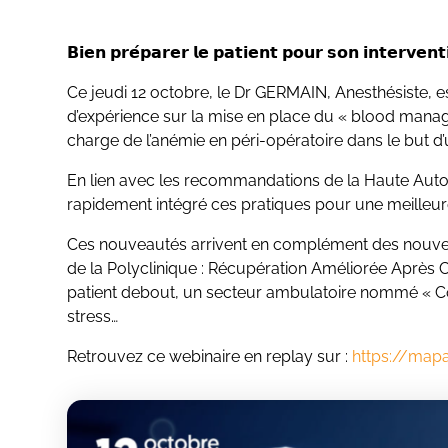
𝗕𝗶𝗲𝗻
𝗽𝗿𝗲
𝗽𝗮𝗿𝗲𝗿
𝗹𝗲
𝗽𝗮𝘁𝗶𝗲𝗻𝘁
𝗽𝗼𝘂𝗿
𝘀𝗼𝗻
𝗶𝗻𝘁𝗲𝗿𝘃𝗲𝗻𝘁
Ce jeudi 12 octobre, le Dr GERMAIN, Anesthésiste, 
d’expérience sur la mise en place du « blood manage
charge de l’anémie en péri-opératoire dans le but d
En lien avec les recommandations de la Haute Auto
rapidement intégré ces pratiques pour une meilleur
Ces nouveautés arrivent en complément des nouvell
de la Polyclinique : Récupération Améliorée Après Ch
patient debout, un secteur ambulatoire nommé « C
stress…
Retrouvez ce webinaire en replay sur :
https://mapa