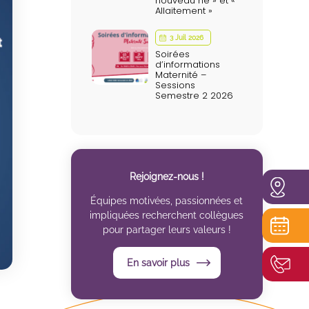
nouveau né » et «
Allaitement »
3 Juil 2026
Soirées
d’informations
Maternité –
Sessions
Semestre 2 2026
Rejoignez-nous !
Équipes motivées, passionnées et
impliquées recherchent collègues
pour partager leurs valeurs !
En savoir plus