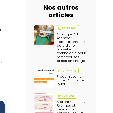
Nos autres
articles
20 Mar 2026
en
Chirurgie Robot
Assistée :
L’établissement se
dote d’une
nouvelle
technologie pour
renforcer ses
prises en charge
n
,
17 Juin 2025
Préadmisson en
ligne | A vous de
jouer !
3 Juil 2026
Ateliers « Accueil,
Rythmes et
besoins du