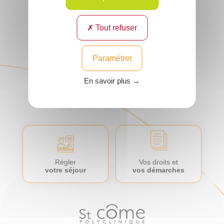
Neurochirurgie
(Rachis)
Lieu : Compiègne et
son agglomération
Tout refuser
Voir
le
Paramétrer
profil
En savoir plus →
Régler
Vos droits et
votre séjour
vos démarches