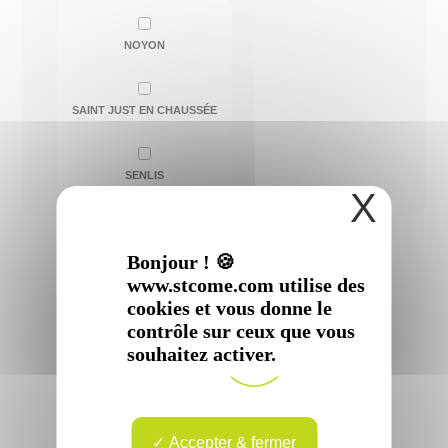
NOYON
SAINT JUST EN CHAUSSÉE
SENLIS
X
Bonjour ! 🍪
www.stcome.com utilise des
cookies et vous donne le
contrôle sur ceux que vous
souhaitez activer.
Docteur
Antoine
KOURILSKY
Accepter & fermer
Spécialité :