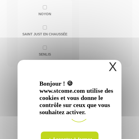
NOYON
SAINT JUST EN CHAUSSÉE
SENLIS
X
Bonjour ! 🍪
www.stcome.com utilise des
cookies et vous donne le
contrôle sur ceux que vous
souhaitez activer.
Docteur
Docteur
Saleem
Pierre
EDAH-
MAITRIAS
Spécialité :
Chirurgie