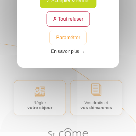
TALLY
Accepter & fermer
Vasculaire
Spécialité :
Chirurgie
Lieu : Compiègne et
Vasculaire
son agglomération,
Senlis
Lieu : Compiègne et
Tout refuser
son agglomération
Voir
Voir
le
le
Paramétrer
profil
profil
En savoir plus →
Régler
Vos droits et
votre séjour
vos démarches