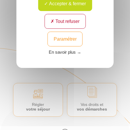
CHICHI
Accepter & fermer
Spécialité :
Allergo-
Anesthésie
,
Anesthésie -
Réanimation
Tout refuser
Lieu : Compiègne et
son agglomération
Voir
Paramétrer
le
profil
En savoir plus →
Régler
Vos droits et
votre séjour
vos démarches