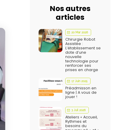
Nos autres
articles
20 Mar 2026
Chirurgie Robot
Assistée :
L’établissement se
dote d’une
nouvelle
technologie pour
renforcer ses
prises en charge
17 Juin 2025
Préadmisson en
ligne | A vous de
jouer !
3 Juil 2026
Ateliers « Accueil,
Rythmes et
besoins du