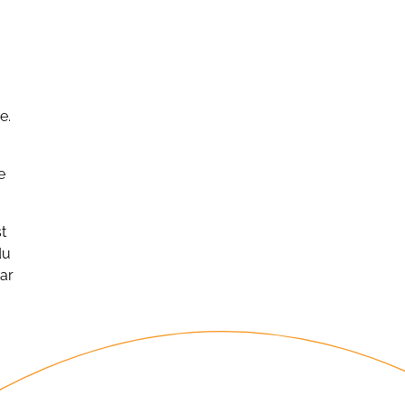
e.
e
t
du
ar