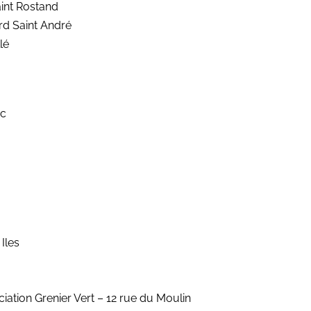
aint Rostand
rd Saint André
lé
ec
Iles
ciation Grenier Vert – 12 rue du Moulin