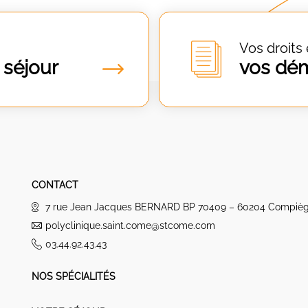
Vos droits 
 séjour
vos dé
CONTACT
7 rue Jean Jacques BERNARD BP 70409 – 60204 Compiè
polyclinique.saint.come@stcome.com
03.44.92.43.43
NOS SPÉCIALITÉS