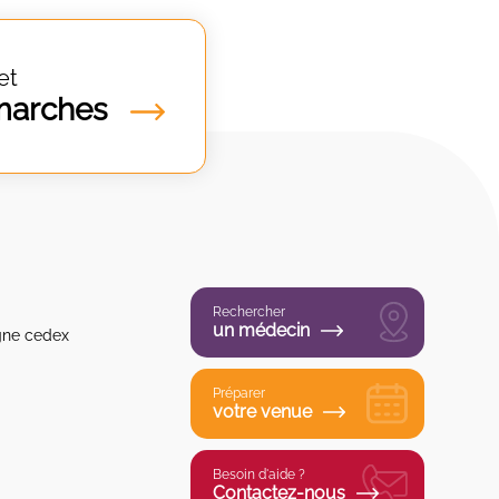
et
marches
Rechercher
un médecin
gne cedex
Préparer
votre venue
Besoin d'aide ?
Contactez-nous