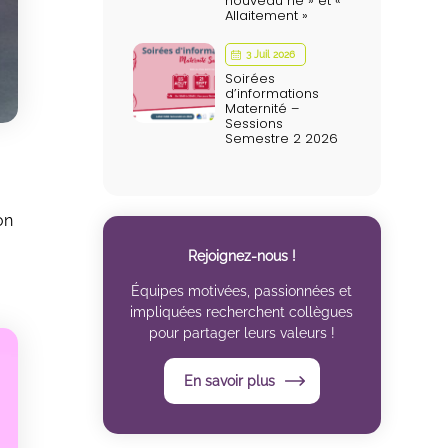
nouveau né » et «
Allaitement »
3 Juil 2026
Soirées
d’informations
Maternité –
Sessions
Semestre 2 2026
on
Rejoignez-nous !
Équipes motivées, passionnées et
impliquées recherchent collègues
pour partager leurs valeurs !
En savoir plus