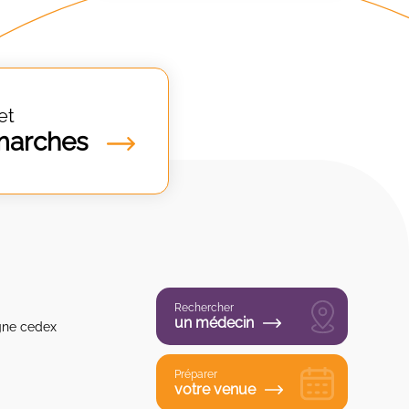
et
marches
Rechercher
un médecin
gne cedex
Préparer
votre venue