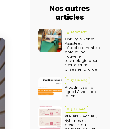
Nos autres
articles
20 Mar 2026
Chirurgie Robot
Assistée :
L’établissement se
dote d’une
nouvelle
technologie pour
renforcer ses
prises en charge
17 Juin 2025
Préadmisson en
ligne | A vous de
jouer !
3 Juil 2026
Ateliers « Accueil,
Rythmes et
besoins du