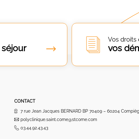
Vos droits 
 séjour
vos dé
CONTACT
7 rue Jean Jacques BERNARD BP 70409 – 60204 Compiè
polyclinique.saint.come@stcome.com
03.44.92.43.43