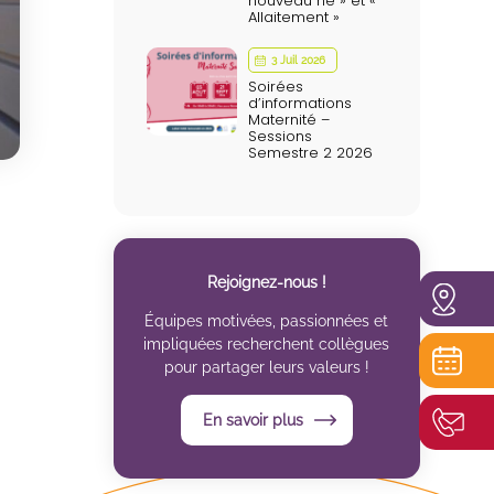
nouveau né » et «
Allaitement »
3 Juil 2026
Soirées
d’informations
Maternité –
Sessions
Semestre 2 2026
Rejoignez-nous !
Équipes motivées, passionnées et
impliquées recherchent collègues
pour partager leurs valeurs !
En savoir plus