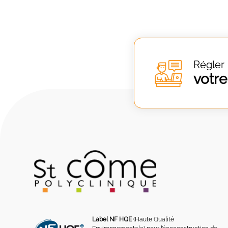
Régler
votre
Label NF HQE
(Haute Qualité