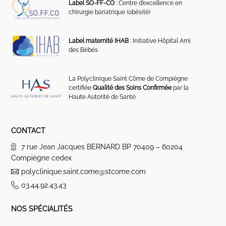
Label SO-FF-CO
: Centre d’excellence en
chirurgie bariatrique (obésité)
Label maternité IHAB
: Initiative Hôpital Ami
des Bébés
La Polyclinique Saint Côme de Compiègne
certifiée
Qualité des Soins Confirmée
par la
Haute Autorité de Santé
CONTACT
7 rue Jean Jacques BERNARD BP 70409 – 60204
Compiègne cedex
polyclinique.saint.come@stcome.com
03.44.92.43.43
NOS SPÉCIALITÉS