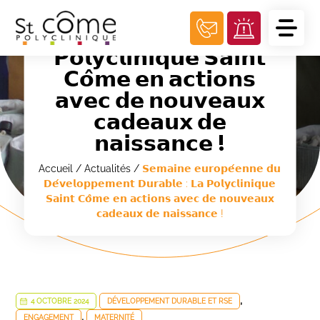
Panneau de gestion des cookies
𝗗𝗲́𝘃𝗲𝗹𝗼𝗽𝗽𝗲𝗺𝗲𝗻𝘁
𝗗𝘂𝗿𝗮𝗯𝗹𝗲 : 𝗟𝗮
𝗣𝗼𝗹𝘆𝗰𝗹𝗶𝗻𝗶𝗾𝘂𝗲 𝗦𝗮𝗶𝗻𝘁
𝗖𝗼̂𝗺𝗲 𝗲𝗻 𝗮𝗰𝘁𝗶𝗼𝗻𝘀
𝗮𝘃𝗲𝗰 𝗱𝗲 𝗻𝗼𝘂𝘃𝗲𝗮𝘂𝘅
𝗰𝗮𝗱𝗲𝗮𝘂𝘅 𝗱𝗲
𝗻𝗮𝗶𝘀𝘀𝗮𝗻𝗰𝗲 !
Accueil
/
Actualités
/
𝗦𝗲𝗺𝗮𝗶𝗻𝗲 𝗲𝘂𝗿𝗼𝗽𝗲́𝗲𝗻𝗻𝗲 𝗱𝘂
𝗗𝗲́𝘃𝗲𝗹𝗼𝗽𝗽𝗲𝗺𝗲𝗻𝘁 𝗗𝘂𝗿𝗮𝗯𝗹𝗲 : 𝗟𝗮 𝗣𝗼𝗹𝘆𝗰𝗹𝗶𝗻𝗶𝗾𝘂𝗲
𝗦𝗮𝗶𝗻𝘁 𝗖𝗼̂𝗺𝗲 𝗲𝗻 𝗮𝗰𝘁𝗶𝗼𝗻𝘀 𝗮𝘃𝗲𝗰 𝗱𝗲 𝗻𝗼𝘂𝘃𝗲𝗮𝘂𝘅
𝗰𝗮𝗱𝗲𝗮𝘂𝘅 𝗱𝗲 𝗻𝗮𝗶𝘀𝘀𝗮𝗻𝗰𝗲 !
,
4 OCTOBRE 2024
DÉVELOPPEMENT DURABLE ET RSE
,
ENGAGEMENT
MATERNITÉ