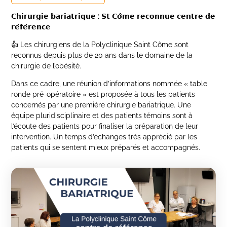
𝗖𝗵𝗶𝗿𝘂𝗿𝗴𝗶𝗲
𝗯𝗮𝗿𝗶𝗮𝘁𝗿𝗶𝗾𝘂𝗲 :
𝗦𝘁
𝗖𝗼
𝗺𝗲
𝗿𝗲𝗰𝗼𝗻𝗻𝘂𝗲
𝗰𝗲𝗻𝘁𝗿𝗲
𝗱𝗲
𝗿𝗲́
𝗳𝗲́
𝗿𝗲𝗻𝗰𝗲
👍 Les chirurgiens de la Polyclinique Saint Côme sont
reconnus depuis plus de 20 ans dans le domaine de la
chirurgie de l’obésité.
Dans ce cadre, une réunion d’informations nommée « table
ronde pré-opératoire » est proposée à tous les patients
concernés par une première chirurgie bariatrique. Une
équipe pluridisciplinaire et des patients témoins sont à
l’écoute des patients pour finaliser la préparation de leur
intervention. Un temps d’échanges très apprécié par les
patients qui se sentent mieux préparés et accompagnés.