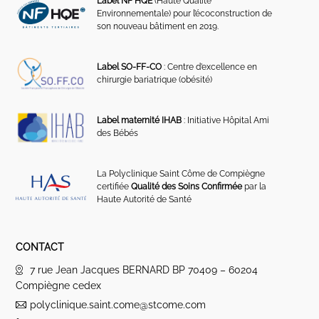
Label NF HQE
(Haute Qualité
Environnementale) pour l’écoconstruction de
son nouveau bâtiment en 2019.
Label SO-FF-CO
: Centre d’excellence en
chirurgie bariatrique (obésité)
Label maternité IHAB
: Initiative Hôpital Ami
des Bébés
La Polyclinique Saint Côme de Compiègne
certifiée
Qualité des Soins Confirmée
par la
Haute Autorité de Santé
CONTACT
7 rue Jean Jacques BERNARD BP 70409 – 60204
Compiègne cedex
polyclinique.saint.come@stcome.com