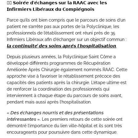
👨‍⚕️ 𝗦𝗼𝗶𝗿𝗲́𝗲 𝗱’𝗲́𝗰𝗵𝗮𝗻𝗴𝗲𝘀 𝘀𝘂𝗿 𝗹𝗮 𝗥𝗔𝗔𝗖 𝗮𝘃𝗲𝗰 𝗹𝗲𝘀
𝗜𝗻𝗳𝗶𝗿𝗺𝗶𝗲𝗿𝘀 𝗟𝗶𝗯𝗲́𝗿𝗮𝘂𝘅 𝗱𝘂 𝗖𝗼𝗺𝗽𝗶𝗲́𝗴𝗻𝗼𝗶𝘀
Parce qu’ils ont bien compris que le parcours de soins d’un
patient ne s’arrête pas aux portes de la Polyclinique, les
professionnels de l’établissement ont réuni près de 35
Infirmiers Libéraux afin d’échanger sur un objectif commun :
𝙡𝙖
𝙘𝙤𝙣𝙩𝙞𝙣𝙪𝙞𝙩𝙚́
𝙙𝙚𝙨
𝙨𝙤𝙞𝙣𝙨
𝙖𝙥𝙧𝙚̀
𝙨
𝙡’
𝙝𝙤𝙨𝙥𝙞𝙩𝙖𝙡𝙞𝙨𝙖𝙩𝙞𝙤𝙣
.
Depuis plusieurs années, la Polyclinique Saint Côme a
développé différents programmes de Récupération
Améliorée Après Chirurgie également nommés RAAC. Cette
approche vise à favoriser le rétablissement précoce des
capacités des patients après la chirurgie. L’étape ultime est
de renforcer la coordination des professionnels qui
interviennent à chaque étape du parcours de soins avant,
pendant mais aussi après l’hospitalisation.
«
𝘋𝘦𝘴
𝘦́
𝘤𝘩𝘢𝘯𝘨𝘦𝘴
𝘯𝘰𝘶𝘳𝘳𝘪𝘴
𝘦𝘵
𝘥𝘦𝘴
𝘱𝘳𝘦́
𝘴𝘦𝘯𝘵𝘢𝘵𝘪𝘰𝘯𝘴
𝘪𝘯𝘵𝘦́
𝘳𝘦𝘴𝘴𝘢𝘯𝘵𝘦𝘴
». Les premiers retours de cette soirée ont
démontré l’importance du lien ville-hôpital et ils sont très
encourageants pour poursuivre dans cette dynamique.