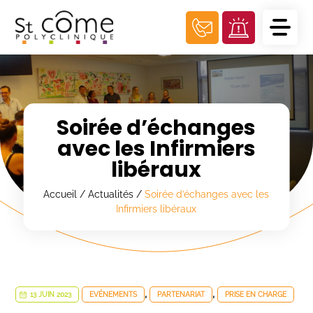
Panneau de gestion des cookies
Soirée d’échanges
avec les Infirmiers
libéraux
Accueil
/
Actualités
/
Soirée d’échanges avec les
Infirmiers libéraux
,
,
13 JUIN 2023
EVÉNEMENTS
PARTENARIAT
PRISE EN CHARGE