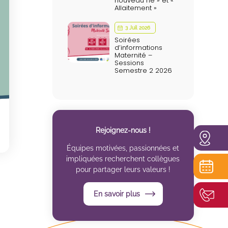
nouveau né » et «
Allaitement »
3 Juil 2026
Soirées
d’informations
Maternité –
Sessions
Semestre 2 2026
Rejoignez-nous !
Équipes motivées, passionnées et
impliquées recherchent collègues
pour partager leurs valeurs !
En savoir plus