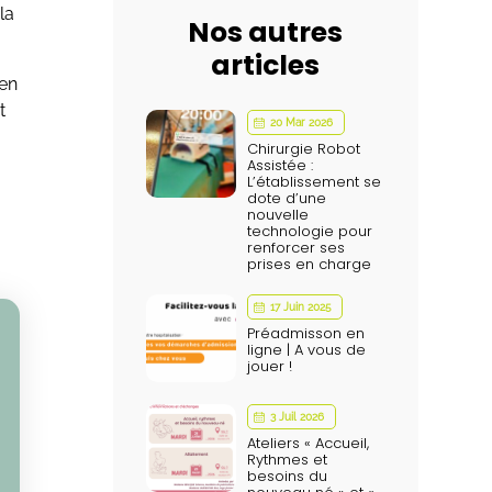
la
Nos autres
articles
 en
t
20 Mar 2026
Chirurgie Robot
Assistée :
L’établissement se
dote d’une
nouvelle
technologie pour
renforcer ses
prises en charge
17 Juin 2025
Préadmisson en
ligne | A vous de
jouer !
3 Juil 2026
Ateliers « Accueil,
Rythmes et
besoins du