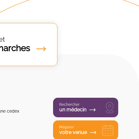
et
marches
Rechercher
un médecin
gne cedex
Préparer
votre venue