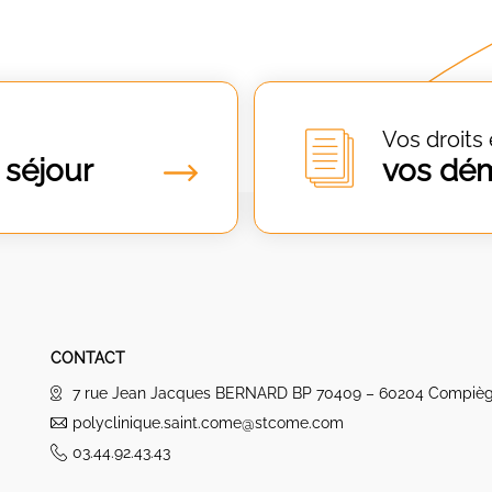
Vos droits 
 séjour
vos dé
CONTACT
7 rue Jean Jacques BERNARD BP 70409 – 60204 Compiè
polyclinique.saint.come@stcome.com
03.44.92.43.43