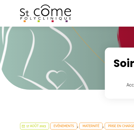
Panneau de gestion des cookies
Soi
Acc
,
,
17 AOÛT 2023
EVÉNEMENTS
MATERNITÉ
PRISE EN CHARG