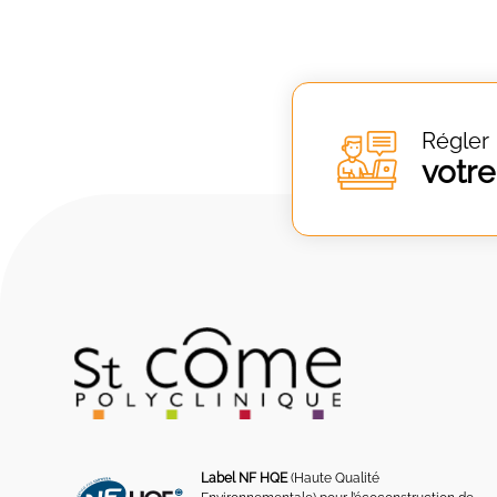
Régler
votre
Label NF HQE
(Haute Qualité