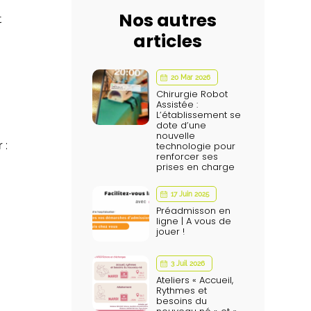
Nos autres
t
articles
20 Mar 2026
Chirurgie Robot
Assistée :
L’établissement se
dote d’une
nouvelle
 :
technologie pour
renforcer ses
prises en charge
17 Juin 2025
Préadmisson en
ligne | A vous de
jouer !
3 Juil 2026
Ateliers « Accueil,
Rythmes et
besoins du