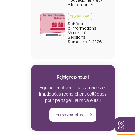
nouveau né » et «
Allaitement »
3 Juil 2026
Soirées
d’informations
Maternité –
Sessions
Semestre 2 2026
Rejoignez-nous !
Équipes motivées, passionnées et
impliquées recherchent collègues
pour partager leurs valeurs !
En savoir plus