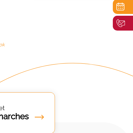
ok
et
marches