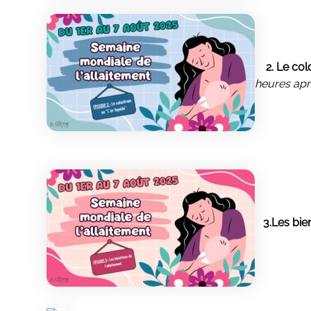
2. Le col
heures ap
3.Les bienf