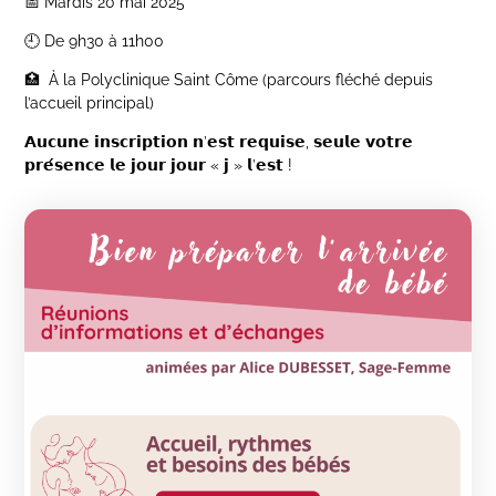
📅 Mardis 20 mai 2025
🕘 De 9h30 à 11h00
🏥 À la Polyclinique Saint Côme (parcours fléché depuis
l’accueil principal)
𝗔𝘂𝗰𝘂𝗻𝗲 𝗶𝗻𝘀𝗰𝗿𝗶𝗽𝘁𝗶𝗼𝗻 𝗻’𝗲𝘀𝘁 𝗿𝗲𝗾𝘂𝗶𝘀𝗲, 𝘀𝗲𝘂𝗹𝗲 𝘃𝗼𝘁𝗿𝗲
𝗽𝗿𝗲́𝘀𝗲𝗻𝗰𝗲 𝗹𝗲 𝗷𝗼𝘂𝗿 𝗷𝗼𝘂𝗿 « 𝗷 » 𝗹’𝗲𝘀𝘁 !