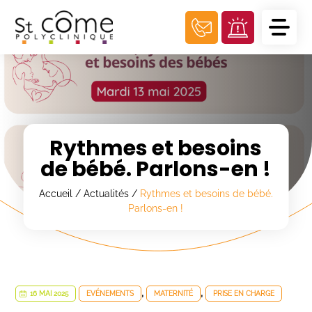
Panneau de gestion des cookies
Rythmes et besoins
de bébé. Parlons-en !
Accueil
/
Actualités
/
Rythmes et besoins de bébé.
Parlons-en !
,
,
16 MAI 2025
EVÉNEMENTS
MATERNITÉ
PRISE EN CHARGE