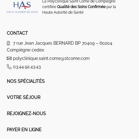
La Polyclinique Saint Côme de Compiègne
certifiée
Qualité des Soins Confirmée
par la
Haute Autorité de Santé
CONTACT
7 rue Jean Jacques BERNARD BP 70409 – 60204
Compiègne cedex
polyclinique.saint.come@stcome.com
03.44.92.43.43
NOS SPÉCIALITÉS
VOTRE SÉJOUR
REJOIGNEZ-NOUS
PAYER EN LIGNE