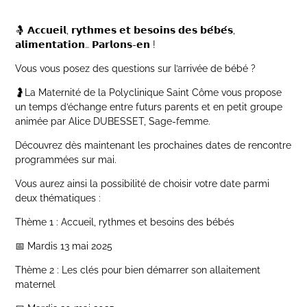
🤱 𝗔𝗰𝗰𝘂𝗲𝗶𝗹, 𝗿𝘆𝘁𝗵𝗺𝗲𝘀 𝗲𝘁 𝗯𝗲𝘀𝗼𝗶𝗻𝘀 𝗱𝗲𝘀 𝗯𝗲́𝗯𝗲́𝘀,
𝗮𝗹𝗶𝗺𝗲𝗻𝘁𝗮𝘁𝗶𝗼𝗻… 𝗣𝗮𝗿𝗹𝗼𝗻𝘀-𝗲𝗻 !
Vous vous posez des questions sur l’arrivée de bébé ?
🤰La Maternité de la Polyclinique Saint Côme vous propose
un temps d’échange entre futurs parents et en petit groupe
animée par Alice DUBESSET, Sage-femme.
Découvrez dès maintenant les prochaines dates de rencontre
programmées sur mai.
Vous aurez ainsi la possibilité de choisir votre date parmi
deux thématiques :
Thème 1 : Accueil, rythmes et besoins des bébés
📅 Mardis 13 mai 2025
Thème 2 : Les clés pour bien démarrer son allaitement
maternel