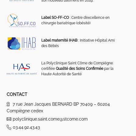
son nouveau bâtiment en 2019.
Label SO-FF-CO
: Centre d’excellence en
chirurgie bariatrique (obésité)
Label maternité IHAB
: Initiative Hôpital Ami
des Bébés
La Polyclinique Saint Côme de Compiègne
certifiée
Qualité des Soins Confirmée
par la
Haute Autorité de Santé
CONTACT
7 rue Jean Jacques BERNARD BP 70409 – 60204
Compiègne cedex
polyclinique.saint.come@stcome.com
03.44.92.43.43