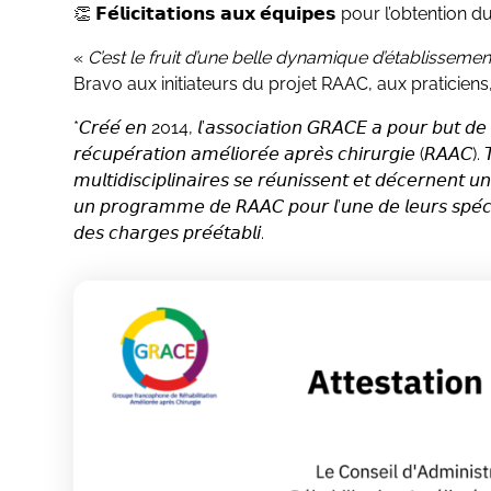
👏 𝗙𝗲́𝗹𝗶𝗰𝗶𝘁𝗮𝘁𝗶𝗼𝗻𝘀 𝗮𝘂𝘅 𝗲́𝗾𝘂𝗶𝗽𝗲𝘀 pour l’o
«
C’est le fruit d’une belle dynamique d’établissemen
Bravo aux initiateurs du projet RAAC, aux praticien
*𝘊𝘳𝘦́𝘦́ 𝘦𝘯 2014, 𝘭’𝘢𝘴𝘴𝘰𝘤𝘪𝘢𝘵𝘪𝘰𝘯 𝘎𝘙𝘈𝘊𝘌 𝘢 𝘱𝘰𝘶𝘳 𝘣𝘶𝘵 𝘥𝘦 𝘧𝘢
𝘳𝘦́𝘤𝘶𝘱𝘦́𝘳𝘢𝘵𝘪𝘰𝘯 𝘢𝘮𝘦́𝘭𝘪𝘰𝘳𝘦́𝘦 𝘢𝘱𝘳𝘦̀𝘴 𝘤𝘩𝘪𝘳𝘶𝘳𝘨𝘪𝘦 (𝘙𝘈𝘈𝘊
𝘮𝘶𝘭𝘵𝘪𝘥𝘪𝘴𝘤𝘪𝘱𝘭𝘪𝘯𝘢𝘪𝘳𝘦𝘴 𝘴𝘦 𝘳𝘦́𝘶𝘯𝘪𝘴𝘴𝘦𝘯𝘵 𝘦𝘵 𝘥𝘦́𝘤𝘦𝘳𝘯𝘦𝘯𝘵 
𝘶𝘯 𝘱𝘳𝘰𝘨𝘳𝘢𝘮𝘮𝘦 𝘥𝘦 𝘙𝘈𝘈𝘊 𝘱𝘰𝘶𝘳 𝘭’𝘶𝘯𝘦 𝘥𝘦 𝘭𝘦𝘶𝘳𝘴 𝘴𝘱𝘦́𝘤𝘪𝘢𝘭
𝘥𝘦𝘴 𝘤𝘩𝘢𝘳𝘨𝘦𝘴 𝘱𝘳𝘦́𝘦́𝘵𝘢𝘣𝘭𝘪.