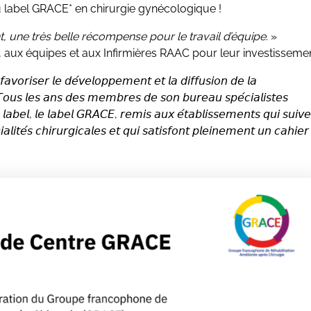
btention du label GRACE* en chirurgie gynécologique !
t, une très belle récompense pour le travail d’équipe.
»
s, aux équipes et aux Infirmières RAAC pour leur investissemen
𝘷𝘰𝘳𝘪𝘴𝘦𝘳 𝘭𝘦 𝘥𝘦́𝘷𝘦𝘭𝘰𝘱𝘱𝘦𝘮𝘦𝘯𝘵 𝘦𝘵 𝘭𝘢 𝘥𝘪𝘧𝘧𝘶𝘴𝘪𝘰𝘯 𝘥𝘦 𝘭𝘢
). 𝘛𝘰𝘶𝘴 𝘭𝘦𝘴 𝘢𝘯𝘴 𝘥𝘦𝘴 𝘮𝘦𝘮𝘣𝘳𝘦𝘴 𝘥𝘦 𝘴𝘰𝘯 𝘣𝘶𝘳𝘦𝘢𝘶 𝘴𝘱𝘦́𝘤𝘪𝘢𝘭𝘪𝘴𝘵𝘦𝘴
𝘯 𝘭𝘢𝘣𝘦𝘭, 𝘭𝘦 𝘭𝘢𝘣𝘦𝘭 𝘎𝘙𝘈𝘊𝘌, 𝘳𝘦𝘮𝘪𝘴 𝘢𝘶𝘹 𝘦́𝘵𝘢𝘣𝘭𝘪𝘴𝘴𝘦𝘮𝘦𝘯𝘵𝘴 𝘲𝘶𝘪 𝘴𝘶𝘪𝘷𝘦
𝘵𝘦́𝘴 𝘤𝘩𝘪𝘳𝘶𝘳𝘨𝘪𝘤𝘢𝘭𝘦𝘴 𝘦𝘵 𝘲𝘶𝘪 𝘴𝘢𝘵𝘪𝘴𝘧𝘰𝘯𝘵 𝘱𝘭𝘦𝘪𝘯𝘦𝘮𝘦𝘯𝘵 𝘶𝘯 𝘤𝘢𝘩𝘪𝘦𝘳