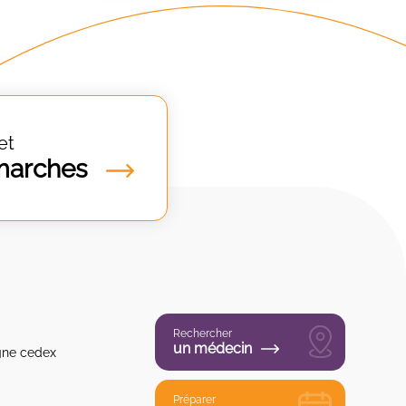
et
marches
Rechercher
un médecin
gne cedex
Préparer