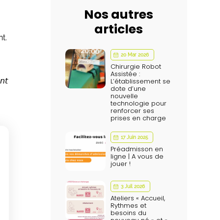
Nos autres
articles
t.
20 Mar 2026
Chirurgie Robot
Assistée :
𝘯𝘵
L’établissement se
dote d’une
nouvelle
technologie pour
renforcer ses
prises en charge
17 Juin 2025
Préadmisson en
ligne | A vous de
jouer !
3 Juil 2026
Ateliers « Accueil,
Rythmes et
besoins du