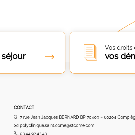
Vos droits 
 séjour
vos dé
CONTACT
7 rue Jean Jacques BERNARD BP 70409 – 60204 Compiè
polyclinique.saint.come@stcome.com
03.44.92.43.43