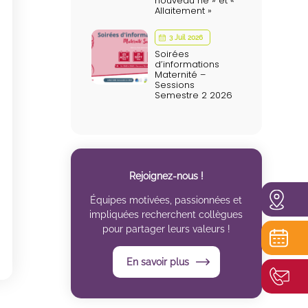
nouveau né » et «
Allaitement »
3 Juil 2026
Soirées
d’informations
Maternité –
Sessions
Semestre 2 2026
Rejoignez-nous !
Équipes motivées, passionnées et
impliquées recherchent collègues
pour partager leurs valeurs !
En savoir plus