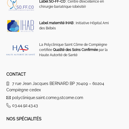
Label SO-FF-CO
: Centre d’excellence en
chirurgie bariatrique (obésité)
Label maternité IHAB
: Initiative Hôpital Ami
des Bébés
La Polyclinique Saint Côme de Compiègne
certifiée
Qualité des Soins Confirmée
par la
Haute Autorité de Santé
CONTACT
7 rue Jean Jacques BERNARD BP 70409 – 60204
Compiègne cedex
polyclinique.saint.come@stcome.com
03.44.92.43.43
NOS SPÉCIALITÉS