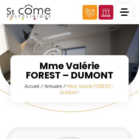
Panneau de gestion des cookies
Mme Valérie
FOREST – DUMONT
Accueil
/
Annuaire
/
Mme Valérie FOREST –
DUMONT