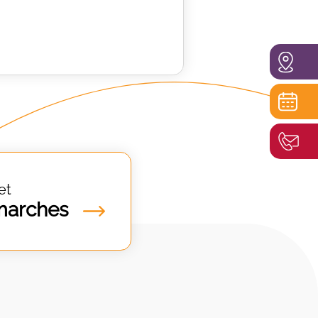
et
marches