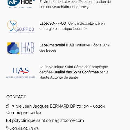
Environnementale) pour l’écoconstruction de
son nouveau bâtiment en 2019.
Label SO-FF-CO
: Centre d’excellence en
chirurgie bariatrique (obésité)
Label maternité IHAB
: Initiative Hôpital Ami
des Bébés
La Polyclinique Saint Côme de Compiègne
certifiée
Qualité des Soins Confirmée
par la
Haute Autorité de Santé
CONTACT
7 rue Jean Jacques BERNARD BP 70409 – 60204
Compiègne cedex
polyclinique.saint.come@stcome.com
03.44.92.43.43