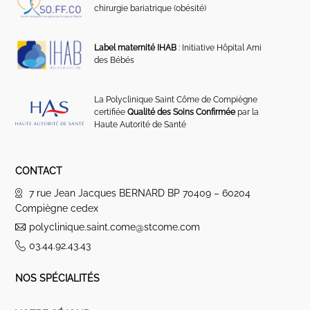
chirurgie bariatrique (obésité)
Label maternité IHAB
: Initiative Hôpital Ami
des Bébés
La Polyclinique Saint Côme de Compiègne
certifiée
Qualité des Soins Confirmée
par la
Haute Autorité de Santé
CONTACT
7 rue Jean Jacques BERNARD BP 70409 – 60204
Compiègne cedex
polyclinique.saint.come@stcome.com
03.44.92.43.43
NOS SPÉCIALITÉS